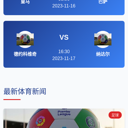
皇马
巴萨
2023-11-16
VS
16:30
德约科维奇
纳达尔
2023-11-17
最新体育新闻
足球