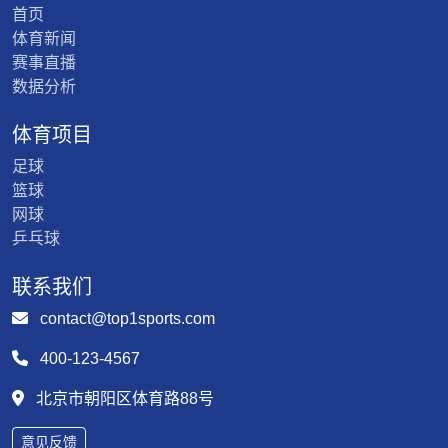
首页
体育新闻
赛事直播
数据分析
体育项目
足球
篮球
网球
乒乓球
联系我们
contact@top1sports.com
400-123-4567
北京市朝阳区体育路88号
意见反馈