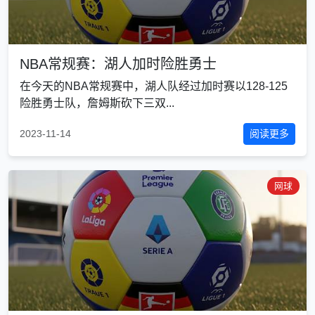
NBA常规赛：湖人加时险胜勇士
在今天的NBA常规赛中，湖人队经过加时赛以128-125
险胜勇士队，詹姆斯砍下三双...
2023-11-14
阅读更多
网球