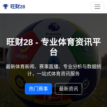
旺财28
旺财28 - 专业体育资讯平
台
最新体育新闻、赛事直播、专业分析与数据统
计，一站式体育资讯服务
热门赛事
最新资讯