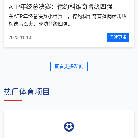
ATP年终总决赛：德约科维奇晋级四强
在ATP年终总决赛小组赛中，德约科维奇直落两盘击败
梅德韦杰夫，成功晋级四强...
2023-11-13
阅读更多
查看更多新闻
热门体育项目